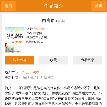
作品简介
返回
首页
白鹿原
(全本)
分类:
文学小说
作者: 陈忠实
47.26万字 共35章
阅读: 67433人
马上阅读
收藏
查看目录
最新章节：
第三十四章
更新时间：
2018-08-21 15:28 更新
简介：
《白鹿原》是陈忠实的代表作，小说长达近50万字，是陈
忠实历时六年艰辛创作完成的，并以此获得第四届茅盾文学奖。小
说以陕西关中平原上素有“仁义村”之称的白鹿村为背景，细腻地反
映出白姓和鹿姓两大家族祖孙三代的恩怨纷争。全书浓缩着深沉的