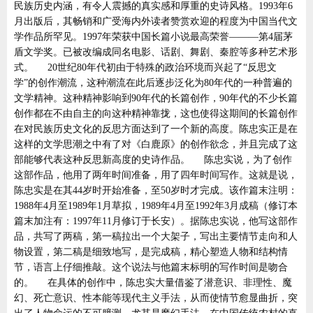
民族历史内涵，有令人震撼的真实感和厚重的史诗风格。1993年6
月出版后，其畅销和广受海内外读者赞赏欢迎的程度为中国当代文
学作品所罕见。1997年荣获中国长篇小说最高荣誉———第4届茅
盾文学奖。已被改编成同名电影、话剧、舞剧、秦腔等多种艺术形
式。 20世纪80年代初由于特殊的政治环境而兴起了“反思文
学”的创作潮流，这种潮流在此后逐步泛化为80年代的一种普遍的
文学精神。这种精神影响到90年代的长篇创作，90年代的不少长篇
创作都在不由自主的向这种精神靠拢，这也使得这期间的长篇创作
在对民族历史文化的反思方面达到了一个新的高度。陈忠实正是在
这样的文学思潮之中有了对《白鹿原》的创作欲念，并且完成了这
部能够代表这种反思新高度的史诗作品。 陈忠实说，为了创作
这部作品，他用了两年时间准备，用了四年时间写作。这就是说，
陈忠实是在其44岁时开始准备，至50岁时才完成。该作篇末注明：
1988年4月至1989年1月草拟，1989年4月至1992年3月成稿（修订本
篇末加注有：1997年11月修订于长安）。据陈忠实说，他写这部作
品，共写了两稿，第一稿拉出一个大架子，写出主要情节走向和人
物设置，第二稿是细致地写，是完成稿，精心塑造人物和结构情
节，语言上仔细推敲。这个说法与他篇末标明的写作时间是吻合
的。 在具体的创作中，陈忠实大量借鉴了潜意识、非理性、魔
幻、死亡意识、性本能等现代主义手法，从而使情节愈显曲折，突