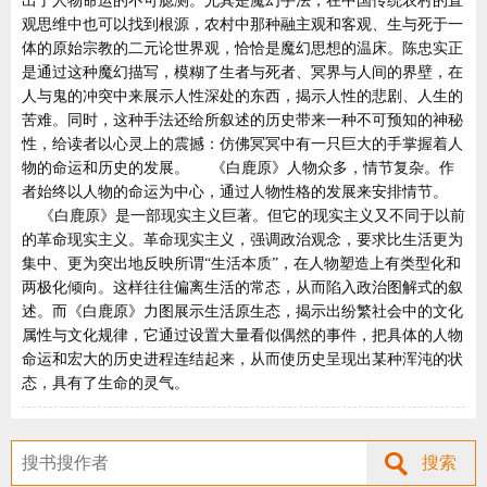
出了人物命运的不可臆测。尤其是魔幻手法，在中国传统农村的直
观思维中也可以找到根源，农村中那种融主观和客观、生与死于一
体的原始宗教的二元论世界观，恰恰是魔幻思想的温床。陈忠实正
是通过这种魔幻描写，模糊了生者与死者、冥界与人间的界壁，在
人与鬼的冲突中来展示人性深处的东西，揭示人性的悲剧、人生的
苦难。同时，这种手法还给所叙述的历史带来一种不可预知的神秘
性，给读者以心灵上的震撼：仿佛冥冥中有一只巨大的手掌握着人
物的命运和历史的发展。 《白鹿原》人物众多，情节复杂。作
者始终以人物的命运为中心，通过人物性格的发展来安排情节。
《白鹿原》是一部现实主义巨著。但它的现实主义又不同于以前
的革命现实主义。革命现实主义，强调政治观念，要求比生活更为
集中、更为突出地反映所谓“生活本质”，在人物塑造上有类型化和
两极化倾向。这样往往偏离生活的常态，从而陷入政治图解式的叙
述。而《白鹿原》力图展示生活原生态，揭示出纷繁社会中的文化
属性与文化规律，它通过设置大量看似偶然的事件，把具体的人物
命运和宏大的历史进程连结起来，从而使历史呈现出某种浑沌的状
态，具有了生命的灵气。
搜索