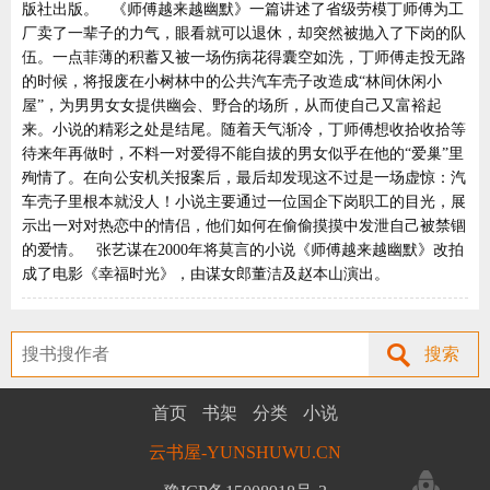
版社出版。 《师傅越来越幽默》一篇讲述了省级劳模丁师傅为工
厂卖了一辈子的力气，眼看就可以退休，却突然被抛入了下岗的队
伍。一点菲薄的积蓄又被一场伤病花得囊空如洗，丁师傅走投无路
的时候，将报废在小树林中的公共汽车壳子改造成“林间休闲小
屋”，为男男女女提供幽会、野合的场所，从而使自己又富裕起
来。小说的精彩之处是结尾。随着天气渐冷，丁师傅想收拾收拾等
待来年再做时，不料一对爱得不能自拔的男女似乎在他的“爱巢”里
殉情了。在向公安机关报案后，最后却发现这不过是一场虚惊：汽
车壳子里根本就没人！小说主要通过一位国企下岗职工的目光，展
示出一对对热恋中的情侣，他们如何在偷偷摸摸中发泄自己被禁锢
的爱情。 张艺谋在2000年将莫言的小说《师傅越来越幽默》改拍
成了电影《幸福时光》，由谋女郎董洁及赵本山演出。
搜索
首页
书架
分类
小说
云书屋-YUNSHUWU.CN